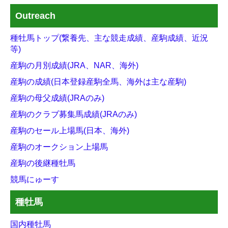
Outreach
種牡馬トップ(繋養先、主な競走成績、産駒成績、近況
等)
産駒の月別成績(JRA、NAR、海外)
産駒の成績(日本登録産駒全馬、海外は主な産駒)
産駒の母父成績(JRAのみ)
産駒のクラブ募集馬成績(JRAのみ)
産駒のセール上場馬(日本、海外)
産駒のオークション上場馬
産駒の後継種牡馬
競馬にゅーす
種牡馬
国内種牡馬