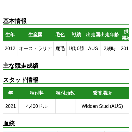
基本情報
供
生年
生産国
毛色
戦績
出走国
出走年齢
開始
2012
オーストラリア
鹿毛
1戦 0勝
AUS
2歳時
201
主な競走成績
スタッド情報
年
種付料
種付頭数
繋養場所
2021
4,400ドル
Widden Stud (AUS)
血統