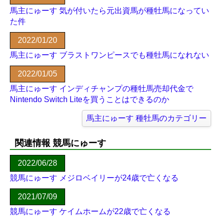
馬主にゅーす 気が付いたら元出資馬が種牡馬になってい
た件
2022/01/20
馬主にゅーす ブラストワンピースでも種牡馬になれない
2022/01/05
馬主にゅーす インディチャンプの種牡馬売却代金で
Nintendo Switch Liteを買うことはできるのか
馬主にゅーす 種牡馬のカテゴリー
関連情報 競馬にゅーす
2022/06/28
競馬にゅーす メジロベイリーが24歳で亡くなる
2021/07/09
競馬にゅーす ケイムホームが22歳で亡くなる